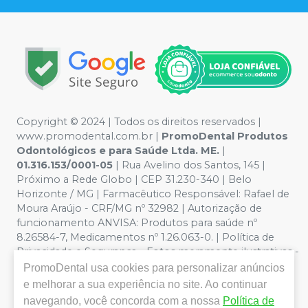
Copyright © 2024 | Todos os direitos reservados |
www.promodental.com.br |
PromoDental Produtos
Odontológicos e para Saúde Ltda. ME.
|
01.316.153/0001-05
| Rua Avelino dos Santos, 145 |
Próximo a Rede Globo | CEP 31.230-340 | Belo
Horizonte / MG | Farmacêutico Responsável: Rafael de
Moura Araújo - CRF/MG nº 32982 | Autorização de
funcionamento ANVISA: Produtos para saúde nº
8.26584-7, Medicamentos nº 1.26.063-0. | Política de
Privacidade e Segurança - Fotos meramente ilustrativas -
Os preços e condições da loja virtual estão sujeitos a
PromoDental
usa cookies para personalizar anúncios
alterações. Em caso de divergência de preços no site, o
e melhorar a sua experiência no site. Ao continuar
valor válido é o do Carrinho de Compra. Não vendemos
navegando, você concorda com a nossa
Política de