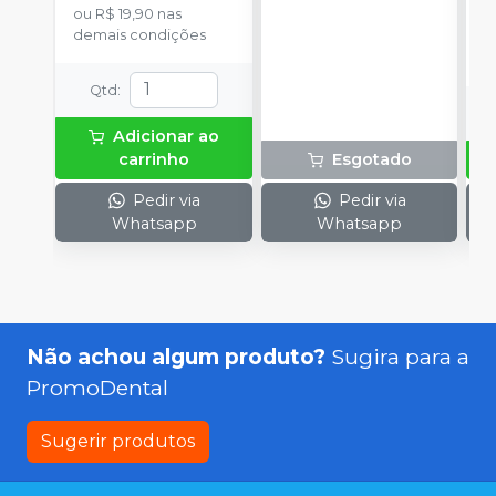
ou
R$ 19,90
nas
aplicação.
o
demais condições
d
Qtd
:
Adicionar ao
carrinho
Esgotado
Pedir via
Pedir via
Whatsapp
Whatsapp
Não achou algum produto?
Sugira para a
PromoDental
Sugerir produtos