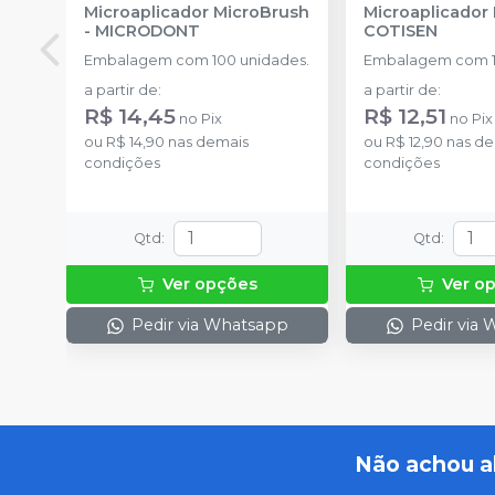
Microaplicador MicroBrush
Microaplicador
-
MICRODONT
COTISEN
Embalagem com 100 unidades.
Embalagem com 1
a partir de
:
a partir de
:
R$ 14,45
R$ 12,51
no
Pix
no
Pix
ou
R$ 14,90
nas demais
ou
R$ 12,90
nas de
condições
condições
Qtd
:
Qtd
:
Ver opções
Ver o
Pedir via Whatsapp
Pedir via
Não achou a