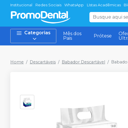
Institucional
Redes Sociais
WhatsApp
LIstas Acadêmicas
B
Categorias
Mês dos
Ofe
Prótese
Pais
Ult
Home
Descartáveis
Babador Descartável
Babador