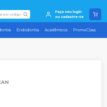
Faça seu login
ar por código
ou cadastre-se
dontia
Endodontia
Acadêmicos
PromoClass
EAN