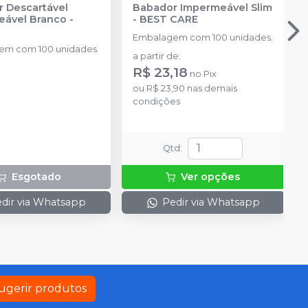
 Descartável
Babador Impermeável Slim
eável Branco
-
-
BEST CARE
Embalagem com 100 unidades.
em com 100 unidades.
a partir de
:
R$ 23,18
no
Pix
ou
R$ 23,90
nas demais
condições
Qtd
:
Esgotado
Ver opções
dir via Whatsapp
Pedir via Whatsapp
ugerir produtos