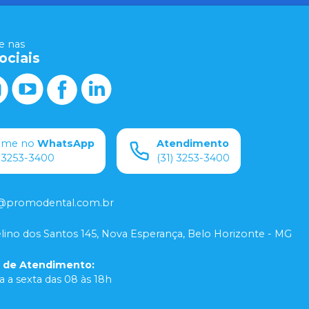
 nas
ociais
ame no
WhatsApp
Atendimento
) 3253-3400
(31) 3253-3400
@promodental.com.br
lino dos Santos 145, Nova Esperança, Belo Horizonte - MG
o de Atendimento
:
 a sexta das 08 às 18h