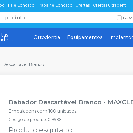
log
Fale Conosco
Trabalhe Conosco
Ofertas
Ofertas Ultradent
Busc
rtas
Ortodontia
Equipamentos
Implanto
radent
 Descartável Branco
Babador Descartável Branco
-
MAXCL
Embalagem com 100 unidades.
Código do produto
:
019988
Produto esgotado