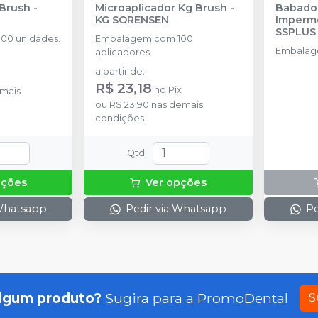
 Brush
-
Microaplicador Kg Brush
-
Babador
KG SORENSEN
Imperm
SSPLUS
00 unidades.
Embalagem com 100
Embalag
aplicadores
a partir de
:
R$ 23,18
no
Pix
mais
ou
R$ 23,90
nas demais
condições
Qtd
:
pções
Ver opções
 Whatsapp
Pedir via Whatsapp
Pe
lgum produto?
Sugira para a
PromoDental
S