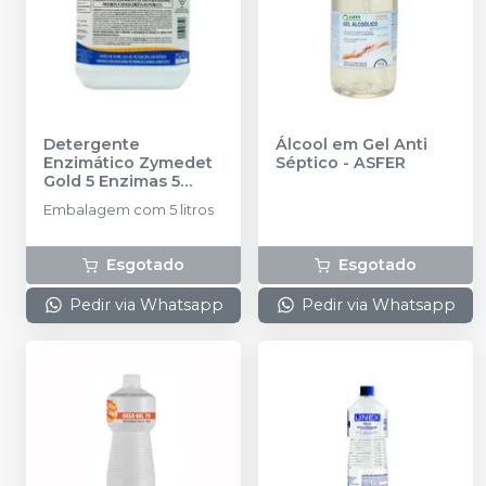
Detergente
Álcool em Gel Anti
Enzimático Zymedet
Séptico
-
ASFER
Gold 5 Enzimas 5
litros
-
PROLINK
Embalagem com 5 litros
Esgotado
Esgotado
Pedir via Whatsapp
Pedir via Whatsapp