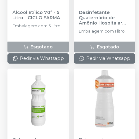
Álcool Etílico 70° - 5
Desinfetante
Litro
-
CICLO FARMA
Quaternário de
Amônio Hospitalar
Embalagem com 5 Litro.
SeptPro Plus - 1 Litro
-
Embalagem com 1 litro.
PROLINK
Esgotado
Esgotado
Pedir via Whatsapp
Pedir via Whatsapp