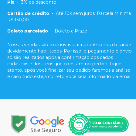
Pix
-
3% de desconto.
Cartão de crédito
-
Até 10x sem juros. Parcela Minima
R$ 150,00.
Boleto parcelado
-
Boleto a Prazo
Nossas vendas são exclusivas para profissionais da saúde
devidamente habilitados. Por isso, o pagamento e envio
só são realizados após a confirmação dos dados
cadastrais e dos itens que constam no pedido. Fique
atento, após você finalizar seu pedido faremos a análise
e caso tudo esteja correto você será informado via email.