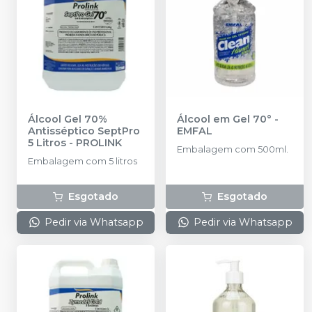
Álcool Gel 70%
Álcool em Gel 70°
-
Antisséptico SeptPro
EMFAL
5 Litros
-
PROLINK
Embalagem com 500ml.
Embalagem com 5 litros
Esgotado
Esgotado
Pedir via Whatsapp
Pedir via Whatsapp