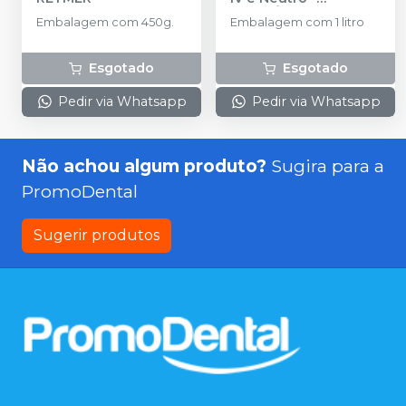
RIOQUÍMICA
Embalagem com 450g.
Embalagem com 1 litro
Esgotado
Esgotado
Pedir via Whatsapp
Pedir via Whatsapp
Não achou algum produto?
Sugira para a
PromoDental
Sugerir produtos