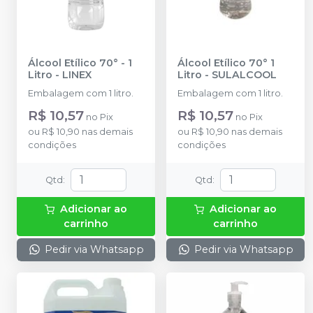
Álcool Etílico 70° - 1
Álcool Etílico 70° 1
Litro
-
LINEX
Litro
-
SULALCOOL
Embalagem com 1 litro.
Embalagem com 1 litro.
R$ 10,57
R$ 10,57
no
Pix
no
Pix
ou
R$ 10,90
nas demais
ou
R$ 10,90
nas demais
condições
condições
Qtd
:
Qtd
:
Adicionar ao
Adicionar ao
carrinho
carrinho
Pedir via Whatsapp
Pedir via Whatsapp