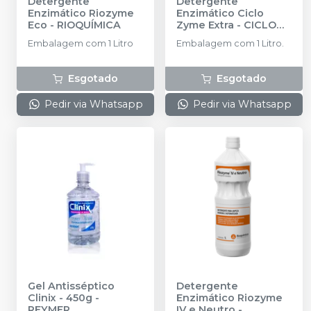
Detergente
Detergente
Enzimático Riozyme
Enzimático Ciclo
Eco
-
RIOQUÍMICA
Zyme Extra
-
CICLO
FARMA
Embalagem com 1 Litro
Embalagem com 1 Litro.
Esgotado
Esgotado
Pedir via Whatsapp
Pedir via Whatsapp
Gel Antisséptico
Detergente
Clinix - 450g
-
Enzimático Riozyme
REYMER
IV e Neutro
-