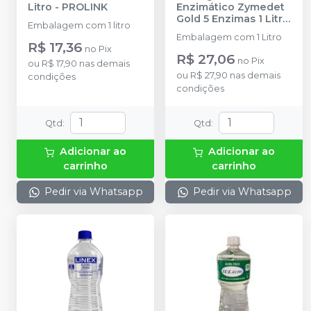
Litro
-
PROLINK
Enzimático Zymedet
Gold 5 Enzimas 1 Litro
Embalagem com 1 litro
-
PROLINK
Embalagem com 1 Litro
R$ 17,36
no
Pix
R$ 27,06
no
Pix
ou
R$ 17,90
nas demais
ou
R$ 27,90
nas demais
condições
condições
Qtd
:
Qtd
:
Adicionar ao
Adicionar ao
carrinho
carrinho
Pedir via Whatsapp
Pedir via Whatsapp