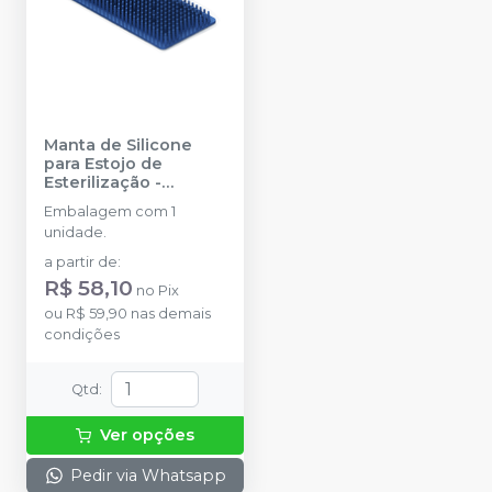
Manta de Silicone
para Estojo de
Esterilização
-
INDUSBELLO
Embalagem com 1
unidade.
a partir de
:
R$ 58,10
no
Pix
ou
R$ 59,90
nas demais
condições
Qtd
:
Ver opções
Pedir via Whatsapp