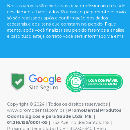
Nossas vendas são exclusivas para profissionais da saúde
devidamente habilitados. Por isso, o pagamento e envio
só são realizados após a confirmação dos dados
cadastrais e dos itens que constam no pedido. Fique
atento, após você finalizar seu pedido faremos a análise
e caso tudo esteja correto você será informado via email.
Copyright © 2024 | Todos os direitos reservados |
www.promodental.com.br |
PromoDental Produtos
Odontológicos e para Saúde Ltda. ME.
|
01.316.153/0001-05
| Rua Avelino dos Santos, 145 |
Próximo a Rede Globo | CEP 31.230-340 | Belo