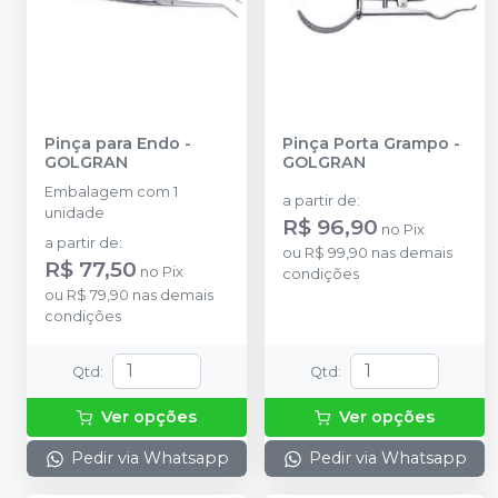
Pinça para Endo
-
Pinça Porta Grampo
-
GOLGRAN
GOLGRAN
Embalagem com 1
a partir de
:
unidade
R$ 96,90
no
Pix
a partir de
:
ou
R$ 99,90
nas demais
R$ 77,50
no
Pix
condições
ou
R$ 79,90
nas demais
condições
Qtd
:
Qtd
:
Ver opções
Ver opções
Pedir via Whatsapp
Pedir via Whatsapp