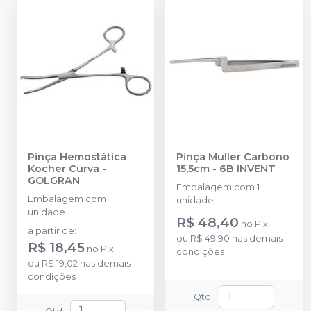
Pinça Hemostática
Pinça Muller Carbono
Kocher Curva
-
15,5cm
-
6B INVENT
GOLGRAN
Embalagem com 1
Embalagem com 1
unidade.
unidade.
R$ 48,40
no
Pix
a partir de
:
ou
R$ 49,90
nas demais
R$ 18,45
no
Pix
condições
ou
R$ 19,02
nas demais
condições
Qtd
: