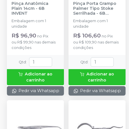
Pinça Anatômica
Pinça Porta Grampo
Plain 14cm
-
6B
Palmer Tipo Stoke
INVENT
Serrilhada
-
6B
INVENT
Embalagem com 1
Embalagem com 1
unidade
unidade
R$ 96,90
R$ 106,60
no
Pix
no
Pix
ou
R$ 99,90
nas demais
ou
R$ 109,90
nas demais
condições
condições
Qtd
:
Qtd
:
Adicionar ao
Adicionar ao
carrinho
carrinho
Pedir via Whatsapp
Pedir via Whatsapp