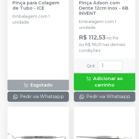
Pinça para Colagem
Pinça Adson com
de Tubo
-
ICE
Dente 12cm Inox
-
6B
INVENT
Embalagem com 1
Embalagem com 1
unidade.
unidade.
R$ 112,53
no
Pix
ou
R$ 116,01
nas demais
condições
Qtd
:
Adicionar ao
Esgotado
carrinho
Pedir via Whatsapp
Pedir via Whatsapp