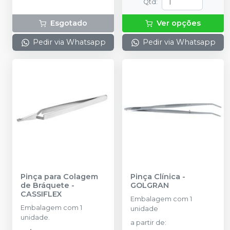
Qtd
:
Esgotado
Ver opções
Pedir via Whatsapp
Pedir via Whatsapp
Pinça para Colagem
Pinça Clínica
-
de Bráquete
-
GOLGRAN
CASSIFLEX
Embalagem com 1
Embalagem com 1
unidade
unidade.
a partir de
: