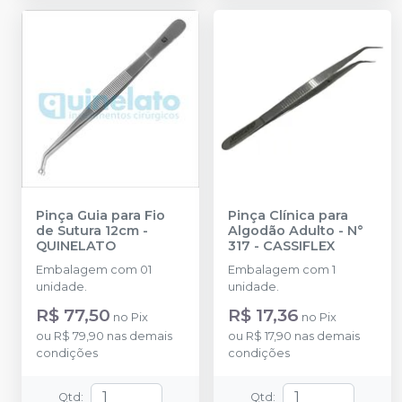
Pinça Guia para Fio
Pinça Clínica para
de Sutura 12cm
-
Algodão Adulto - N°
QUINELATO
317
-
CASSIFLEX
Embalagem com 01
Embalagem com 1
unidade.
unidade.
R$ 77,50
R$ 17,36
no
Pix
no
Pix
ou
R$ 79,90
nas demais
ou
R$ 17,90
nas demais
condições
condições
Qtd
:
Qtd
: