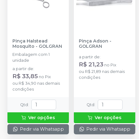
Pinça Halstead
Pinça Adson
-
Mosquito
-
GOLGRAN
GOLGRAN
Embalagem com 1
a partir de
:
unidade
R$ 21,23
no
Pix
a partir de
:
ou
R$ 21,89
nas demais
R$ 33,85
no
Pix
condições
ou
R$ 34,90
nas demais
condições
Qtd
:
Qtd
:
Ver opções
Ver opções
Pedir via Whatsapp
Pedir via Whatsapp