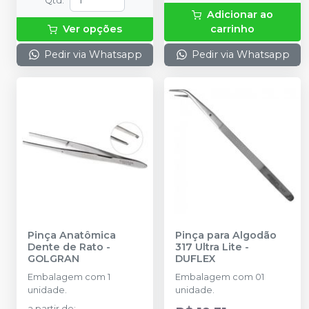
Qtd
:
Adicionar ao
Ver opções
carrinho
Pedir via Whatsapp
Pedir via Whatsapp
Pinça Anatômica
Pinça para Algodão
Dente de Rato
-
317 Ultra Lite
-
GOLGRAN
DUFLEX
Embalagem com 1
Embalagem com 01
unidade.
unidade.
a partir de
: