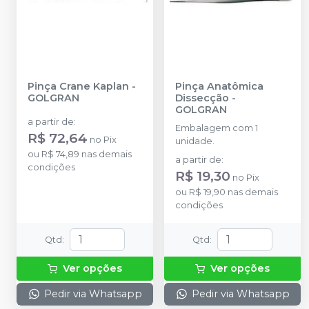
Pinça Crane Kaplan
-
Pinça Anatômica
GOLGRAN
Dissecção
-
GOLGRAN
a partir de
:
Embalagem com 1
R$ 72,64
no
Pix
unidade.
ou
R$ 74,89
nas demais
a partir de
:
condições
R$ 19,30
no
Pix
ou
R$ 19,90
nas demais
condições
Qtd
:
Qtd
:
Ver opções
Ver opções
Pedir via Whatsapp
Pedir via Whatsapp