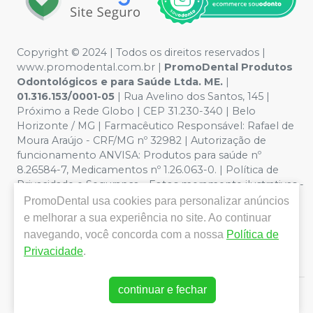
Copyright © 2024 | Todos os direitos reservados |
www.promodental.com.br |
PromoDental Produtos
Odontológicos e para Saúde Ltda. ME.
|
01.316.153/0001-05
| Rua Avelino dos Santos, 145 |
Próximo a Rede Globo | CEP 31.230-340 | Belo
Horizonte / MG | Farmacêutico Responsável: Rafael de
Moura Araújo - CRF/MG nº 32982 | Autorização de
funcionamento ANVISA: Produtos para saúde nº
8.26584-7, Medicamentos nº 1.26.063-0. | Política de
Privacidade e Segurança - Fotos meramente ilustrativas -
Os preços e condições da loja virtual estão sujeitos a
PromoDental
usa cookies para personalizar anúncios
alterações. Em caso de divergência de preços no site, o
e melhorar a sua experiência no site. Ao continuar
valor válido é o do Carrinho de Compra. Não vendemos
navegando, você concorda com a nossa
Política de
por atacado por isso nos reservamos o direito de não
Privacidade
.
atender compras de grandes volumes pelo site.
continuar e fechar
E-commerce produzido por
Sou Odonto Ecommerce
.