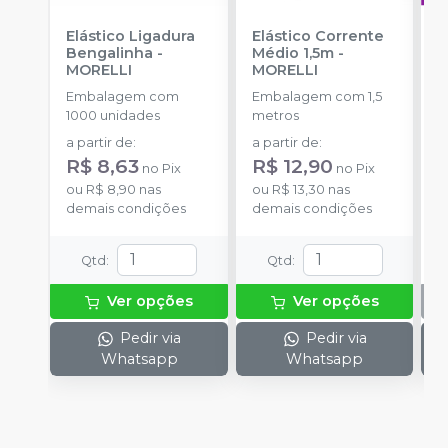
Elástico Ligadura
Elástico Corrente
A
Bengalinha
-
Médio 1,5m
-
O
MORELLI
MORELLI
T
-
Embalagem com
Embalagem com 1,5
E
1000 unidades
metros
S
a partir de
:
a partir de
:
R$ 8,63
R$ 12,90
no
Pix
no
Pix
ou
R$ 8,90
nas
ou
R$ 13,30
nas
demais condições
demais condições
Qtd
:
Qtd
:
Ver opções
Ver opções
Pedir via
Pedir via
Whatsapp
Whatsapp