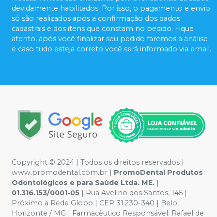
devidamente habilitados. Por isso, o pagamento e envio
só são realizados após a confirmação dos dados
cadastrais e dos itens que constam no pedido. Fique
atento, após você finalizar seu pedido faremos a análise
e caso tudo esteja correto você será informado via email.
Copyright © 2024 | Todos os direitos reservados |
www.promodental.com.br |
PromoDental Produtos
Odontológicos e para Saúde Ltda. ME.
|
01.316.153/0001-05
| Rua Avelino dos Santos, 145 |
Próximo a Rede Globo | CEP 31.230-340 | Belo
Horizonte / MG | Farmacêutico Responsável: Rafael de