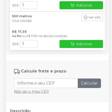
Adicionar
Qtd
:
500 metros
Ver info
Cód.
014082
R$ 17,36
no
Pix
ou
R$ 17,90
nas demais condições
Adicionar
Qtd
:
Calcule frete e prazo
Calcular
Não sei o meu CEP
Descrição: