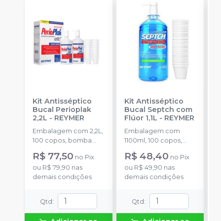
Kit Antisséptico
Kit Antisséptico
A
Bucal Perioplak
Bucal Septch com
P
2,2L
-
REYMER
Flúor 1,1L
-
REYMER
R
Embalagem com 2,2L,
Embalagem com
100 copos, bomba
1100ml, 100 copos,
dosadora.
bomba dosadora.
R$ 77,50
R$ 48,40
no
Pix
no
Pix
ou
R$ 79,90
nas
ou
R$ 49,90
nas
demais condições
demais condições
Qtd
:
Qtd
: