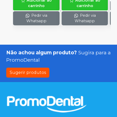
Adicionar ao
Adicionar ao
carrinho
carrinho
Pedir via
Pedir via
Whatsapp
Whatsapp
Não achou algum produto?
Sugira para a
PromoDental
Sugerir produtos