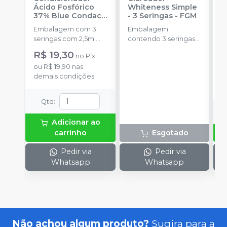
Ácido Fosfórico
Whiteness Simple
X
37% Blue Condac
-
- 3 Seringas
-
FGM
E
FGM
Embalagem com 3
Embalagem
s
seringas com 2,5ml
contendo 3 seringas
a
cada uma e 3
com 3g de gel cada
R$ 19,30
no
Pix
ponteiras para
uma.
ou
R$ 19,90
nas
aplicação.
o
demais condições
d
Qtd
:
Adicionar ao
carrinho
Esgotado
Pedir via
Pedir via
Whatsapp
Whatsapp
Não achou algum produto?
Sugira para a