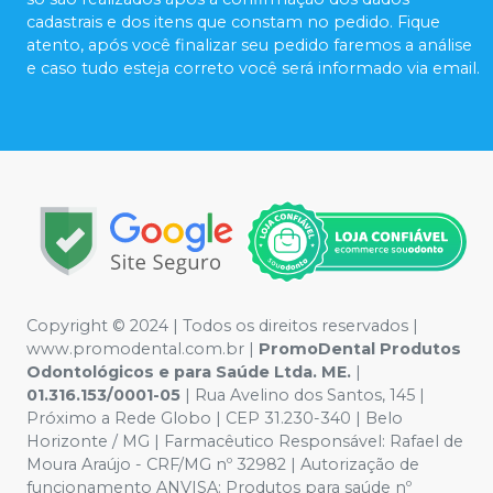
cadastrais e dos itens que constam no pedido. Fique
atento, após você finalizar seu pedido faremos a análise
e caso tudo esteja correto você será informado via email.
Copyright © 2024 | Todos os direitos reservados |
www.promodental.com.br |
PromoDental Produtos
Odontológicos e para Saúde Ltda. ME.
|
01.316.153/0001-05
| Rua Avelino dos Santos, 145 |
Próximo a Rede Globo | CEP 31.230-340 | Belo
Horizonte / MG | Farmacêutico Responsável: Rafael de
Moura Araújo - CRF/MG nº 32982 | Autorização de
funcionamento ANVISA: Produtos para saúde nº