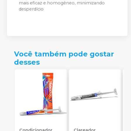
mais eficaz e homogêneo, minimizando
desperdício
Você também pode gostar
desses
Condicionador
Clareador
R