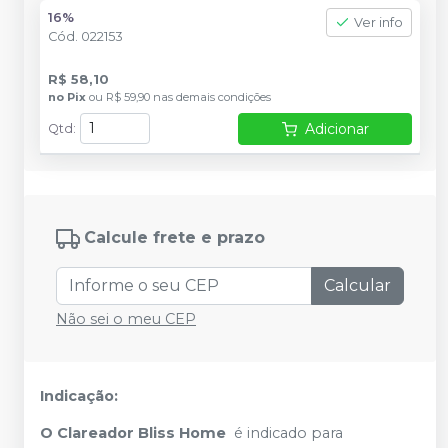
16%
Ver info
Cód.
022153
R$ 58,10
no
Pix
ou
R$ 59,90
nas demais condições
Adicionar
Qtd
:
Calcule frete e prazo
Calcular
Não sei o meu CEP
Indicação:
O Clareador Bliss Home
é indicado para