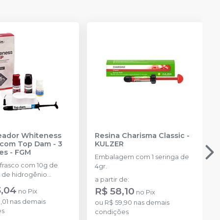
reador Whiteness
Resina Charisma Classic
-
com Top Dam - 3
KULZER
es
-
FGM
Embalagem com 1 seringa de
 frasco com 10g de
4gr.
 de hidrogênio
a partir de
:
ado + 1 frasco com 5g
3,04
R$ 58,10
no
Pix
no
Pix
ante + 1 frasco com
,01
nas demais
ução Neutralize
ou
R$ 59,90
nas demais
es
zante de peróxidos) + 1
condições