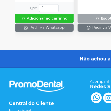
Qtd
:
Adicionar ao carrinho
Esgo
Pedir via Whatsapp
Pedir via
Não achou a
Acompanhe
Redes S
Central do Cliente
Institucional