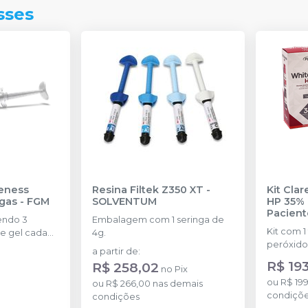
sses
eness
Resina Filtek Z350 XT
-
Kit Cla
ngas
-
FGM
SOLVENTUM
HP 35% 
Pacient
endo 3
Embalagem com 1 seringa de
Kit com 1
e gel cada
4g.
peróxido
a partir de
:
concentr
R$ 19
R$ 258,02
no
Pix
de espess
ou
R$ 199
ou
R$ 266,00
nas demais
2g de sol
condiçõ
condições
(neutrali