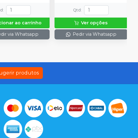
 e uma placa para
do gel e 1 Top Dam
td
:
Qtd
:
cionar ao carrinho
Ver opções
dir via Whatsapp
Pedir via Whatsapp
ugerir produtos