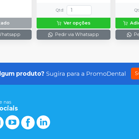
espátula
preparo 
Qtd
:
Q
com 2g.
tado
Ver opções
Adi
 Whatsapp
Pedir via Whatsapp
Pe
lgum produto?
Sugira para a
PromoDental
S
 nas
ociais