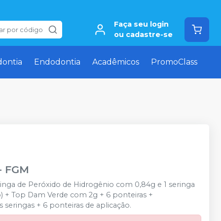
Faça seu login
ar por código
ou cadastre-se
dontia
Endodontia
Acadêmicos
PromoClass
-
FGM
ringa de Peróxido de Hidrogênio com 0,84g e 1 seringa
o) + Top Dam Verde com 2g + 6 ponteiras +
 seringas + 6 ponteiras de aplicação.