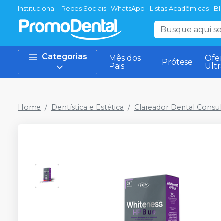
Institucional
Redes Sociais
WhatsApp
LIstas Acadêmicas
B
Categorias
Mês dos
Ofe
Prótese
Pais
Ult
Home
Dentística e Estética
Clareador Dental Consul