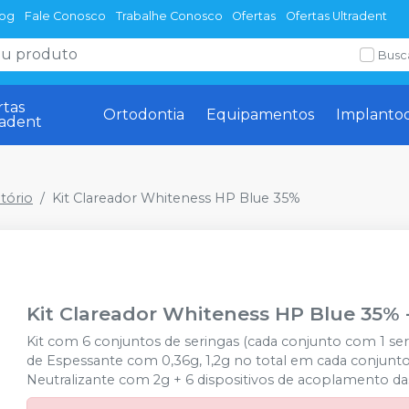
log
Fale Conosco
Trabalhe Conosco
Ofertas
Ofertas Ultradent
Busc
rtas
Ortodontia
Equipamentos
Implanto
radent
tório
Kit Clareador Whiteness HP Blue 35%
Kit Clareador Whiteness HP Blue 35%
Kit com 6 conjuntos de seringas (cada conjunto com 1 se
de Espessante com 0,36g, 1,2g no total em cada conjunt
Neutralizante com 2g + 6 dispositivos de acoplamento das