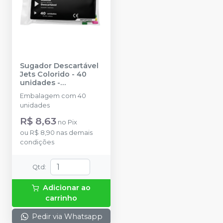
Sugador Descartável
Jets Colorido - 40
unidades
-
BIODINAMICA
Embalagem com 40
unidades
R$ 8,63
no
Pix
ou
R$ 8,90
nas demais
condições
Qtd
:
Adicionar ao
carrinho
Pedir via Whatsapp