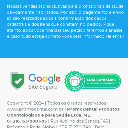
Nossas vendas são exclusivas para profissionais da saúde
devidamente habilitados. Por isso, o pagamento e envio
só são realizados após a confirmação dos dados
cadastrais e dos itens que constam no pedido. Fique
atento, após você finalizar seu pedido faremos a análise
e caso tudo esteja correto você será informado via email.
Copyright © 2024 | Todos os direitos reservados |
www.promodental.com.br |
PromoDental Produtos
Odontológicos e para Saúde Ltda. ME.
|
01.316.153/0001-05
| Rua Avelino dos Santos, 145 |
Próximo a Rede Globo | CEP 31.230-340 | Belo