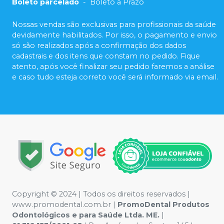
Boleto parcelado
-
Boleto a Prazo
Nossas vendas são exclusivas para profissionais da saúde
devidamente habilitados. Por isso, o pagamento e envio
só são realizados após a confirmação dos dados
cadastrais e dos itens que constam no pedido. Fique
atento, após você finalizar seu pedido faremos a análise
e caso tudo esteja correto você será informado via email.
Copyright © 2024 | Todos os direitos reservados |
www.promodental.com.br |
PromoDental Produtos
Odontológicos e para Saúde Ltda. ME.
|