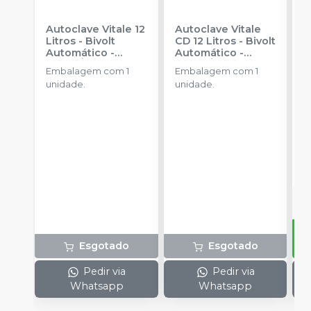
Autoclave Vitale 12
Autoclave Vitale
U
Litros - Bivolt
CD 12 Litros - Bivolt
A
Automático
-
Automático
-
M
CRISTÓFOLI
CRISTÓFOLI
Embalagem com 1
Embalagem com 1
E
unidade.
unidade.
u
u
R
p
2
P
G
o
p
d
Esgotado
Esgotado
Pedir via
Pedir via
Whatsapp
Whatsapp