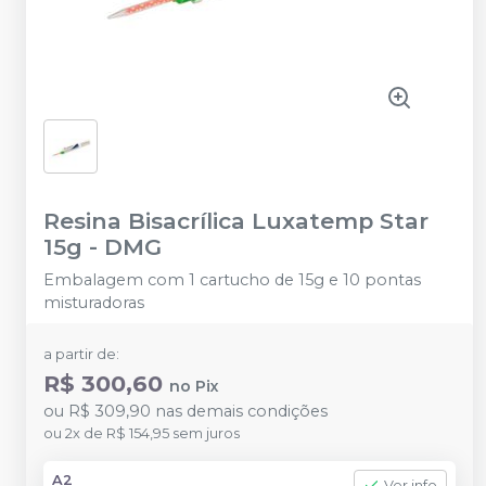
Resina Bisacrílica Luxatemp Star
15g
-
DMG
Embalagem com 1 cartucho de 15g e 10 pontas
misturadoras
a partir de:
R$ 300,60
no
Pix
ou
R$ 309,90
nas demais condições
ou
2
x
de
R$ 154,95
sem juros
A2
Ver info