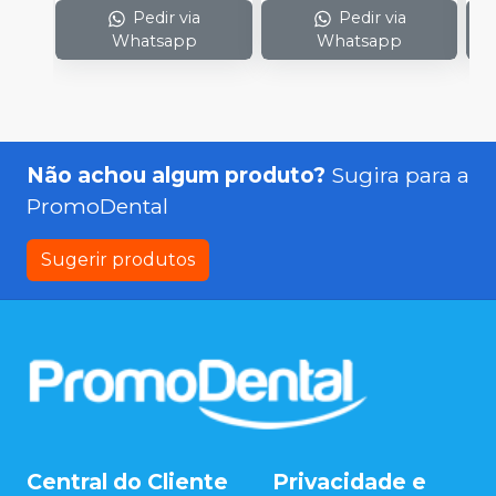
Pedir via
Pedir via
Whatsapp
Whatsapp
Não achou algum produto?
Sugira para a
PromoDental
Sugerir produtos
Central do Cliente
Privacidade e