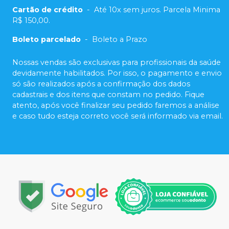
Cartão de crédito
-
Até 10x sem juros. Parcela Minima
R$ 150,00.
Boleto parcelado
-
Boleto a Prazo
Nossas vendas são exclusivas para profissionais da saúde
devidamente habilitados. Por isso, o pagamento e envio
só são realizados após a confirmação dos dados
cadastrais e dos itens que constam no pedido. Fique
atento, após você finalizar seu pedido faremos a análise
e caso tudo esteja correto você será informado via email.