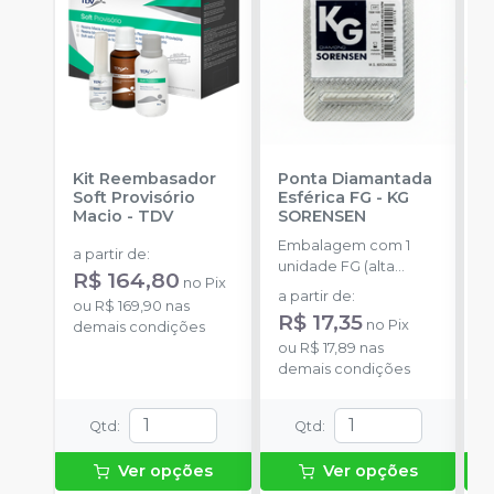
Kit Reembasador
Ponta Diamantada
R
Soft Provisório
Esférica FG
-
KG
P
Macio
-
TDV
SORENSEN
S
Embalagem com 1
E
a partir de
:
unidade FG (alta
c
R$ 164,80
no
Pix
rotação).
m
a partir de
:
a
ou
R$ 169,90
nas
m
R$ 17,35
R
no
Pix
demais condições
ou
R$ 17,89
nas
o
demais condições
d
Qtd
:
Qtd
:
Ver opções
Ver opções