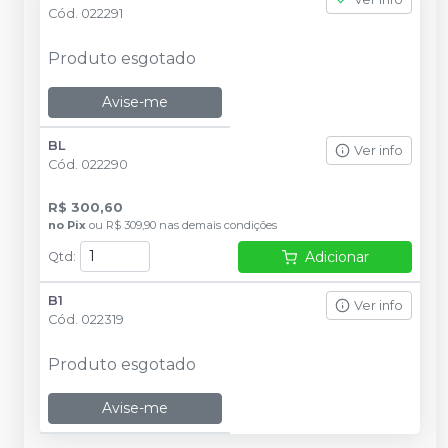
Cód.
022291
Produto esgotado
Avise-me
BL
Ver info
Cód.
022290
R$ 300,60
no
Pix
ou
R$ 309,90
nas demais condições
Adicionar
Qtd
:
B1
Ver info
Cód.
022319
Produto esgotado
Avise-me