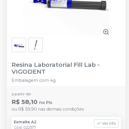
Resina Laboratorial Fill Lab
-
VIGODENT
Embalagem com 4g.
a partir de:
R$ 58,10
no
Pix
ou
R$ 59,90
nas demais condições
Esmalte A2
Ver info
Cód.
022577