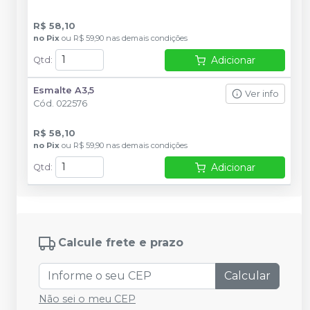
R$ 58,10
no
Pix
ou
R$ 59,90
nas demais condições
Adicionar
Qtd
:
Esmalte A3,5
Ver info
Cód.
022576
R$ 58,10
no
Pix
ou
R$ 59,90
nas demais condições
Adicionar
Qtd
:
Calcule frete e prazo
Calcular
Não sei o meu CEP