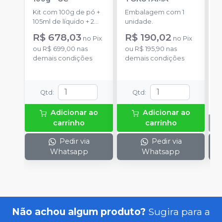
P
Kit com 100g de pó +
Embalagem com 1
E
105ml de líquido + 2
unidade.
s
dappens + 1 pincel + 1
p
R$ 678,03
R$ 190,02
no
Pix
no
Pix
pipeta.
ou
R$ 699,00
nas
ou
R$ 195,90
nas
demais condições
demais condições
Qtd
:
Qtd
:
Adicionar ao
Adicionar ao
carrinho
carrinho
Pedir via
Pedir via
Whatsapp
Whatsapp
Não achou algum produto?
Sugira para a