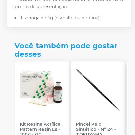
Formas de apresentação
1 seringa de 4g (esmalte ou dentina).
Você também pode gostar
desses
Kit Resina Acrílica
Pincel Pelo
R
Pattern Resin Ls -
Sintético - N° 24
-
F
100g
-
GC
TOKUYAMA
R