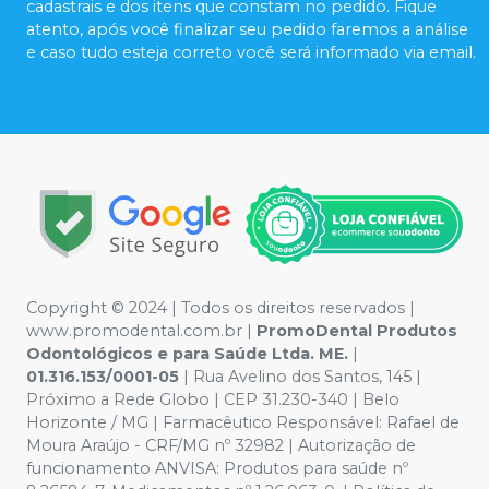
cadastrais e dos itens que constam no pedido. Fique
atento, após você finalizar seu pedido faremos a análise
e caso tudo esteja correto você será informado via email.
Copyright © 2024 | Todos os direitos reservados |
www.promodental.com.br |
PromoDental Produtos
Odontológicos e para Saúde Ltda. ME.
|
01.316.153/0001-05
| Rua Avelino dos Santos, 145 |
Próximo a Rede Globo | CEP 31.230-340 | Belo
Horizonte / MG | Farmacêutico Responsável: Rafael de
Moura Araújo - CRF/MG nº 32982 | Autorização de
funcionamento ANVISA: Produtos para saúde nº