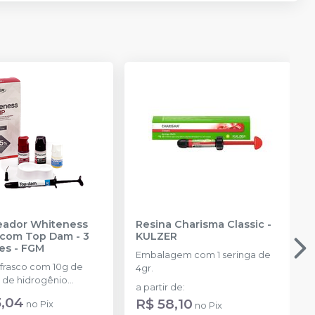
reador Whiteness
Resina Charisma Classic
-
com Top Dam - 3
KULZER
es
-
FGM
Embalagem com 1 seringa de
 frasco com 10g de
4gr.
 de hidrogênio
a partir de
:
ado + 1 frasco com 5g
3,04
R$ 58,10
no
Pix
no
Pix
ante + 1 frasco com