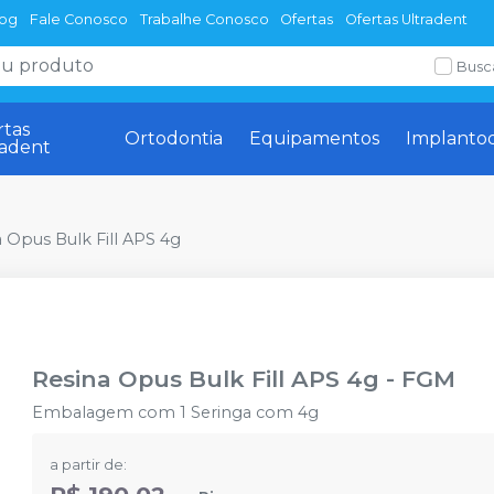
log
Fale Conosco
Trabalhe Conosco
Ofertas
Ofertas Ultradent
Busc
rtas
Ortodontia
Equipamentos
Implanto
radent
 Opus Bulk Fill APS 4g
Resina Opus Bulk Fill APS 4g
-
FGM
Embalagem com 1 Seringa com 4g
a partir de: