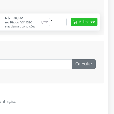
R$ 190,02
Adicionar
Qtd
:
no
Pix
ou
R$ 195,90
nas demais condições
Calcular
ontração.