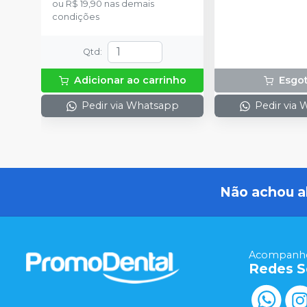
ou
R$ 19,90
nas demais
condições
Qtd
:
Adicionar ao carrinho
Esgo
Pedir via Whatsapp
Pedir via
Não achou a
Acompanhe
Redes S