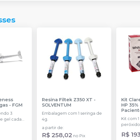
sses
eness
Resina Filtek Z350 XT
-
Kit Cla
ngas
-
FGM
SOLVENTUM
HP 35% 
Pacient
endo 3
Embalagem com 1 seringa de
Kit com 1
e gel cada
4g.
peróxido
a partir de
:
concentr
R$ 19
R$ 258,02
no
Pix
de espess