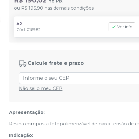
R$ 190,02
no
Pix
ou
R$ 195,90
nas demais condições
A2
Ver info
Cód.
016982
Calcule frete e prazo
Não sei o meu CEP
Apresentação:
Resina composta fotopolimerizável de baixa tensão de c
Indicação: