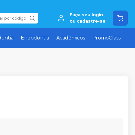
Faça seu login
ar por código
ou cadastre-se
dontia
Endodontia
Acadêmicos
PromoClass