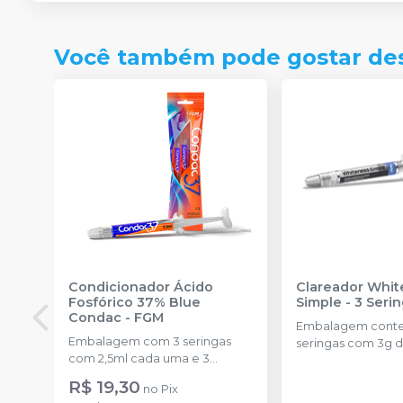
Você também pode gostar de
Condicionador Ácido
Clareador Whit
Fosfórico 37% Blue
Simple - 3 Seri
Condac
-
FGM
Embalagem cont
Embalagem com 3 seringas
seringas com 3g d
com 2,5ml cada uma e 3
uma.
ponteiras para aplicação.
R$ 19,30
no
Pix