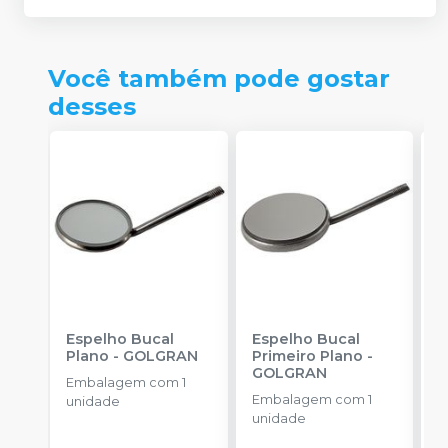
Você também pode gostar
desses
Espelho Bucal
Espelho Bucal
M
Plano
-
GOLGRAN
Primeiro Plano
-
c
GOLGRAN
P
Embalagem com 1
-
Embalagem com 1
E
unidade
unidade
u