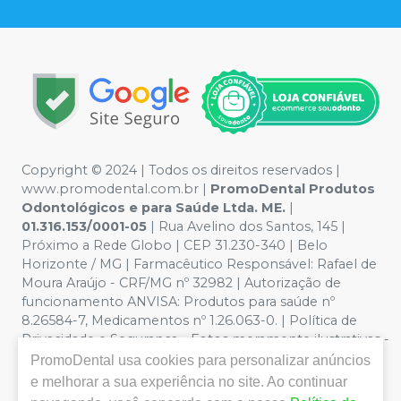
Copyright © 2024 | Todos os direitos reservados |
www.promodental.com.br |
PromoDental Produtos
Odontológicos e para Saúde Ltda. ME.
|
01.316.153/0001-05
| Rua Avelino dos Santos, 145 |
Próximo a Rede Globo | CEP 31.230-340 | Belo
Horizonte / MG | Farmacêutico Responsável: Rafael de
Moura Araújo - CRF/MG nº 32982 | Autorização de
funcionamento ANVISA: Produtos para saúde nº
8.26584-7, Medicamentos nº 1.26.063-0. | Política de
Privacidade e Segurança - Fotos meramente ilustrativas -
Os preços e condições da loja virtual estão sujeitos a
PromoDental
usa cookies para personalizar anúncios
alterações. Em caso de divergência de preços no site, o
e melhorar a sua experiência no site. Ao continuar
valor válido é o do Carrinho de Compra. Não vendemos