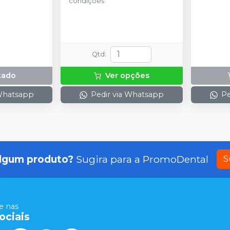
condições
Qtd
:
tado
Ver opções
 Whatsapp
Pedir via Whatsapp
Pe
lgum produto?
Sugira para a
PromoDental
S
 nas
ociais