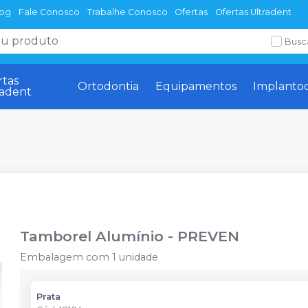
log
Fale Conosco
Trabalhe Conosco
Ofertas
Ofertas Ultradent
Busc
rtas
Ortodontia
Equipamentos
Implanto
radent
Tamborel Alumínio
-
PREVEN
Embalagem com 1 unidade
Prata