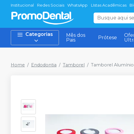
Institucional
Redes Sociais
WhatsApp
LIstas Acadêmicas
B
Categorias
Mês dos
Ofe
Prótese
Pais
Ult
Home
Endodontia
Tamborel
Tamborel Alumínio