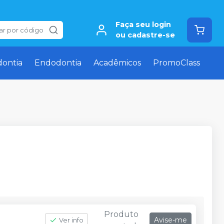
Faça seu login
ar por código
ou cadastre-se
dontia
Endodontia
Acadêmicos
PromoClass
Produto
Avise-me
Ver info