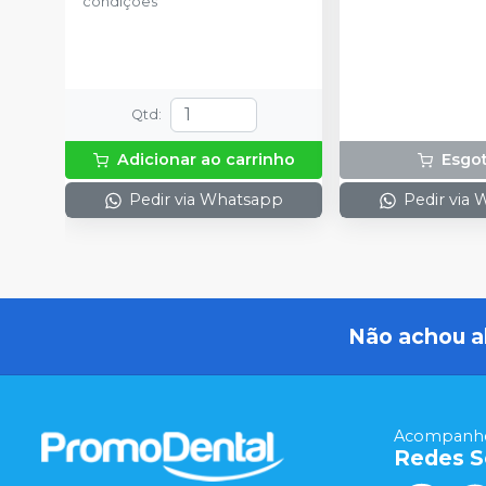
condições
Qtd
:
Adicionar ao carrinho
Esgo
Pedir via Whatsapp
Pedir via
Não achou a
Acompanhe
Redes S