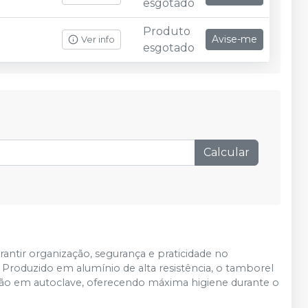
esgotado
Produto
Avise-me
Ver info
esgotado
Calcular
antir organização, segurança e praticidade no
Produzido em alumínio de alta resistência, o tamborel
ação em autoclave, oferecendo máxima higiene durante o