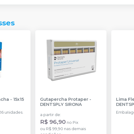
sses
cha - 15x15
Gutapercha Protaper
-
Lima Fl
DENTSPLY SIRONA
DENTSP
6 unidades.
Embalag
a partir de
:
R$ 96,90
no
Pix
ou
R$ 99,90
nas demais