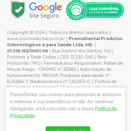
Copyright © 2024 | Todos os direitos reservados |
www.promodental.com.br |
PromoDental Produtos
Odontológicos e para Saúde Ltda. ME.
|
01.316.153/0001-05
| Rua Avelino dos Santos, 145 |
Próximo a Rede Globo | CEP 31.230-340 | Belo
Horizonte / MG | Farmacêutico Responsável: Rafael de
Moura Araújo - CRF/MG nº 32982 | Autorização de
funcionamento ANVISA: Produtos para saúde nº
8.26584-7, Medicamentos nº 1.26.063-0. | Política de
Privacidade e Segurança - Fotos meramente ilustrativas -
Os preços e condições da loja virtual estão sujeitos a
PromoDental
usa cookies para personalizar anúncios
alterações. Em caso de divergência de preços no site, o
e melhorar a sua experiência no site. Ao continuar
valor válido é o do Carrinho de Compra. Não vendemos
navegando, você concorda com a nossa
Política de
por atacado por isso nos reservamos o direito de não
Privacidade
.
atender compras de grandes volumes pelo site.