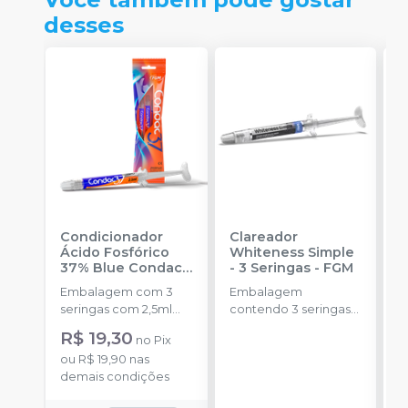
desses
Condicionador
Clareador
R
Ácido Fosfórico
Whiteness Simple
X
37% Blue Condac
-
- 3 Seringas
-
FGM
E
FGM
Embalagem com 3
Embalagem
s
seringas com 2,5ml
contendo 3 seringas
a
cada uma e 3
com 3g de gel cada
R$ 19,30
no
Pix
ponteiras para
uma.
ou
R$ 19,90
nas
aplicação.
o
demais condições
d