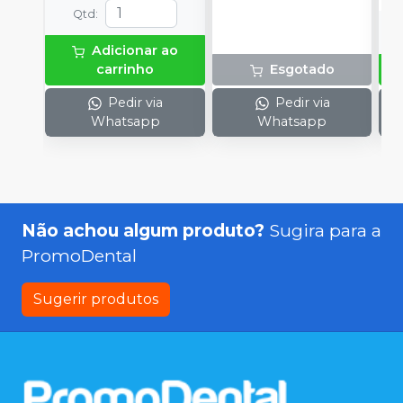
Qtd
:
Adicionar ao
carrinho
Esgotado
Pedir via
Pedir via
Whatsapp
Whatsapp
Não achou algum produto?
Sugira para a
PromoDental
Sugerir produtos