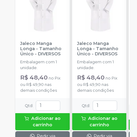
Jaleco Manga
Jaleco Manga
M
Longa - Tamanho
Longa - Tamanho
L
Único
-
DIVERSOS
Único
-
DIVERSOS
D
P
Embalagem com 1
Embalagem com 1
E
unidade.
unidade.
u
R$ 48,40
R$ 48,40
a
no
Pix
no
Pix
ou
R$ 49,90
nas
ou
R$ 49,90
nas
demais condições
demais condições
o
d
Qtd
:
Qtd
:
Adicionar ao
Adicionar ao
carrinho
carrinho
Pedir via
Pedir via