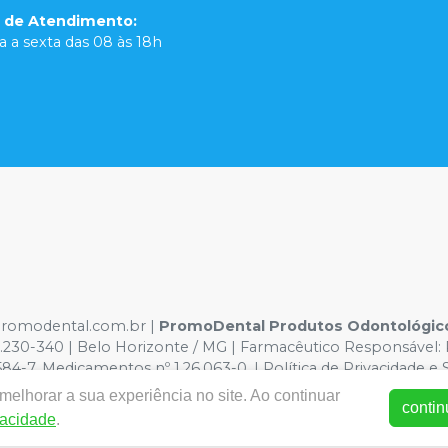
o de Atendimento
:
 a sexta das 08 às 18h
.promodental.com.br |
PromoDental Produtos Odontológicos
1.230-340 | Belo Horizonte / MG | Farmacêutico Responsável: 
-7, Medicamentos nº 1.26.063-0. | Política de Privacidade e 
m caso de divergência de preços no site, o valor válido é o d
elhorar a sua experiência no site. Ao continuar
contin
 volumes pelo site.
vacidade
.