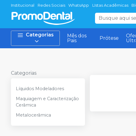
Institucional
Redes Sociais
WhatsApp
LIstas Acadêmicas
B
Categorias
Mês dos
Ofe
Prótese
Pais
Ult
Categorias
Líquidos Modeladores
Maquiagem e Caracterização
Cerâmica
Metalocerâmica