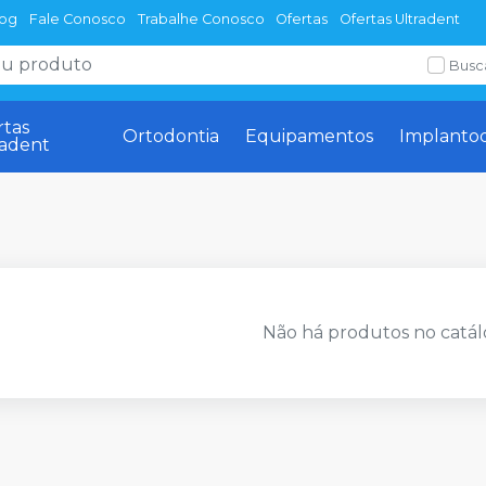
log
Fale Conosco
Trabalhe Conosco
Ofertas
Ofertas Ultradent
Busc
rtas
Ortodontia
Equipamentos
Implanto
radent
Não há produtos no catál