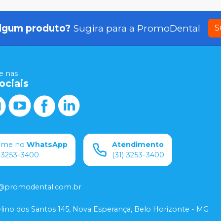
lgum produto?
Sugira para a
PromoDental
S
 nas
ociais
ame no
WhatsApp
Atendimento
) 3253-3400
(31) 3253-3400
@promodental.com.br
lino dos Santos 145, Nova Esperança, Belo Horizonte - MG