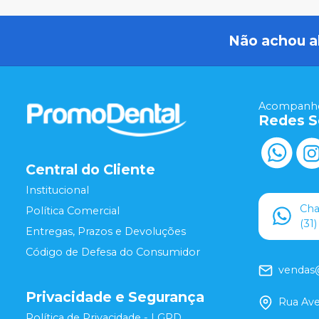
Não achou a
Acompanhe
Redes S
Central do Cliente
Institucional
Ch
Política Comercial
(31
Entregas, Prazos e Devoluções
Código de Defesa do Consumidor
vendas
Privacidade e Segurança
Rua Ave
Política de Privacidade - LGPD