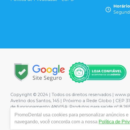
Horári
Segunda
Copyright © 2024 | Todos os direitos reservados | www
Avelino dos Santos, 145 | Próximo a Rede Globo | CEP 3
de funcionamento ANVISA: Produtos para saúde nº 8.26584
condições da loja virtual estão sujeitos a alterações. E
PromoDental
usa cookies para personalizar anúncios e m
reservamos o direito de não atender compras de grandes
navegando, você concorda com a nossa
Política de Pri