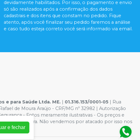
devidamente habilitados. Por isso, o pagamento e envio
só são realizados após a confirmação dos dados
cadastrais e dos itens que constam no pedido. Fique
atento, após você finalizar seu pedido faremos a análise
e caso tudo esteja correto você será informado via email.
 e para Saúde Ltda. ME.
|
01.316.153/0001-05
| Rua
Rafael de Moura Araújo - CRF/MG nº 32982 | Autorização
Segurança - Fotos meramente ilustrativas - Os preços e
o Carrinho de Compra. Não vendemos por atacado por isso nos
uar e fechar