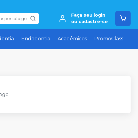
Faça seu login
ar por código
ou cadastre-se
dontia
Endodontia
Acadêmicos
PromoClass
ogo.