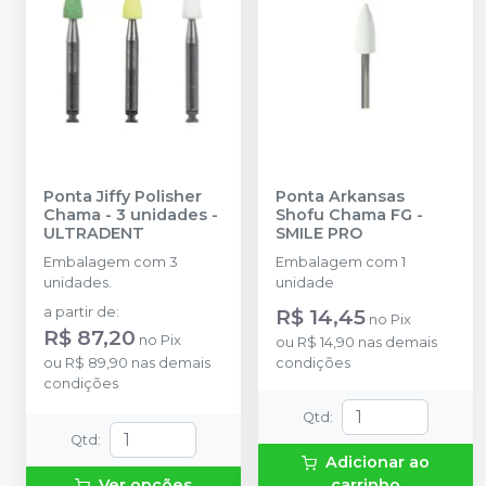
Ponta Jiffy Polisher
Ponta Arkansas
Chama - 3 unidades
-
Shofu Chama FG
-
ULTRADENT
SMILE PRO
Embalagem com 3
Embalagem com 1
unidades.
unidade
a partir de
:
R$ 14,45
no
Pix
R$ 87,20
no
Pix
ou
R$ 14,90
nas demais
ou
R$ 89,90
nas demais
condições
condições
Qtd
:
Qtd
:
Adicionar ao
Ver opções
carrinho