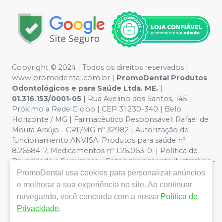
Copyright © 2024 | Todos os direitos reservados |
www.promodental.com.br |
PromoDental Produtos
Odontológicos e para Saúde Ltda. ME.
|
01.316.153/0001-05
| Rua Avelino dos Santos, 145 |
Próximo a Rede Globo | CEP 31.230-340 | Belo
Horizonte / MG | Farmacêutico Responsável: Rafael de
Moura Araújo - CRF/MG nº 32982 | Autorização de
funcionamento ANVISA: Produtos para saúde nº
8.26584-7, Medicamentos nº 1.26.063-0. | Política de
Privacidade e Segurança - Fotos meramente ilustrativas -
Os preços e condições da loja virtual estão sujeitos a
PromoDental
usa cookies para personalizar anúncios
alterações. Em caso de divergência de preços no site, o
e melhorar a sua experiência no site. Ao continuar
valor válido é o do Carrinho de Compra. Não vendemos
navegando, você concorda com a nossa
Política de
por atacado por isso nos reservamos o direito de não
Privacidade
.
atender compras de grandes volumes pelo site.