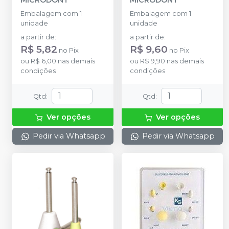
MICRODONT
MICRODONT
Embalagem com 1
Embalagem com 1
unidade
unidade
a partir de
:
a partir de
:
R$ 5,82
R$ 9,60
no
Pix
no
Pix
ou
R$ 6,00
nas demais
ou
R$ 9,90
nas demais
condições
condições
Qtd
:
Qtd
:
Ver opções
Ver opções
Pedir via Whatsapp
Pedir via Whatsapp