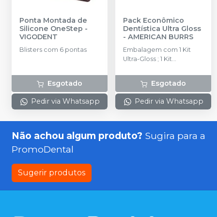
Ponta Montada de
Pack Econômico
Silicone OneStep
-
Dentística Ultra Gloss
VIGODENT
-
AMERICAN BURRS
Blisters com 6 pontas
Embalagem com 1 Kit
Ultra-Gloss ; 1 Kit
Acadêmico Sof-Gloss ; 1
Oxistripe; 1 Polistripe ; 2
Esgotado
Esgotado
Colorbrush.
Pedir via Whatsapp
Pedir via Whatsapp
Não achou algum produto?
Sugira para a
PromoDental
Sugerir produtos