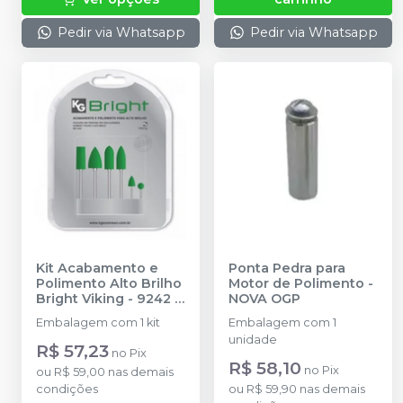
Pedir via Whatsapp
Pedir via Whatsapp
Kit Acabamento e
Ponta Pedra para
Polimento Alto Brilho
Motor de Polimento
-
Bright Viking - 9242
-
NOVA OGP
KG SORENSEN
Embalagem com 1 kit
Embalagem com 1
unidade
R$ 57,23
no
Pix
R$ 58,10
no
Pix
ou
R$ 59,00
nas demais
condições
ou
R$ 59,90
nas demais